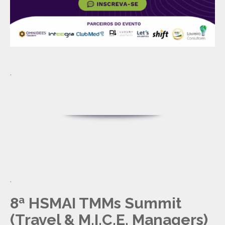
.
.
8ª HSMAI TMMs Summit
(Travel & M.I.C.E. Managers)