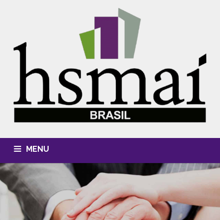
MENU
QUEM SOMOS
CONHECIMENTO
EVENTOS
CURSOS
MÍDIA, FOTOS & VÍDEOS
HSMAI AWARDS
ASSOCIE-SE
CONTATO