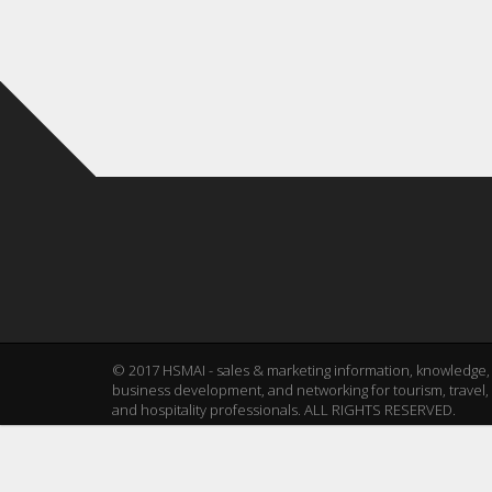
© 2017 HSMAI - sales & marketing information, knowledge,
business development, and networking for tourism, travel,
and hospitality professionals. ALL RIGHTS RESERVED.