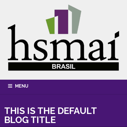
MENU
QUEM SOMOS
CONHECIMENTO
EVENTOS
THIS IS THE DEFAULT
CURSOS
MÍDIA, FOTOS & VÍDEOS
HSMAI AWARDS
BLOG TITLE
ASSOCIE-SE
CONTATO