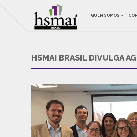
QUEM SOMOS
CO
THIS IS THE DEF
HSMAI BRASIL DIVULGA AG
HSMAI Brasil na Mídia