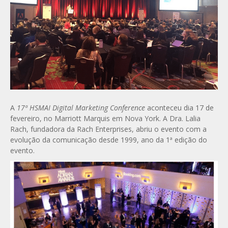
A
17ª HSMAI Digital Marketing Conference
aconteceu dia 17 de
fevereiro, no Marriott Marquis em Nova York. A Dra. Lalia
Rach, fundadora da Rach Enterprises, abriu o evento com a
evolução da comunicação desde 1999, ano da 1ª edição do
evento.