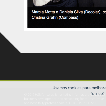
Usamos cookies para melhorar
fornecê-
© 2017 HSMAI - sales & marketing information, knowledge,
business development, and networking for tourism, travel,
and hospitality professionals. ALL RIGHTS RESERVED.