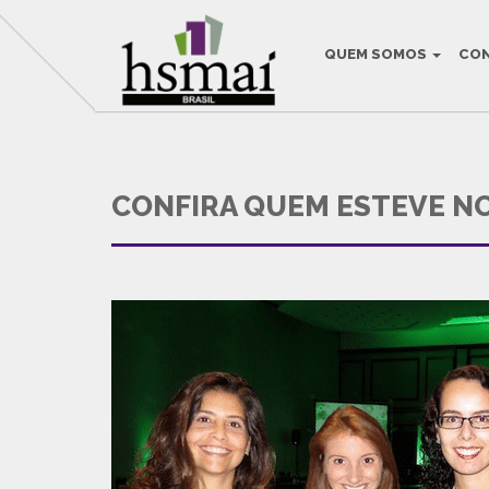
QUEM SOMOS
CO
THIS IS THE DEF
CONFIRA QUEM ESTEVE NO
HSMAI Brasil na Mídia