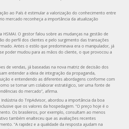
ação ao País é estimular a valorização do conhecimento entre
rio mercado reconheça a importância da atualização
O da HSMAI. O gestor falou sobre as mudanças na gestão de
ão do perfil dos clientes e pelo surgimento das transações
rmado. Antes o estilo que predominava era o manipulador, já
se poder mudou para as mãos do cliente, o que provocou a
ções de vendas, já baseadas na nova matriz de decisão dos
ecisam entender a ideia de integração da propaganda,
ribuição e entendendo as diferentes abordagens conforme com
omo se tornar um colaborar estratégico, ser uma fonte de
tendências do mercado”, afirma.
Indústria do TripAdvisor, abordou a importância da boa
inclusive que os valores da hospedagem. “O preço hoje é o
mento. Os brasileiros, por exemplo, consultam ao menos
cutivo também enalteceu que as avaliações recentes
ento. “A rapidez e a qualidade da resposta ajudam na