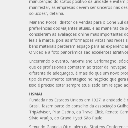
manutenção do status positivo da unidade e evitam 
manifestar, as empresas devem ser sinceros nas des
soluções”, detalha.
Mariano Porcel, diretor de Vendas para o Cone Sul d
preferências dos viajantes atuais, e as maneiras de 
consideram as avaliações online mais importantes d
leais à marca, pois as informações vistas nas redes s
bens materiais perderam espaço para as experiências. 
O vídeo e a foto panorâmica são excelentes atrativos 
Encerrando o evento, Maximiliano Carlomagno, sócio
que os profissionais cometem ao tratar da inovação 
diferente de adequação, é mais do que um novo prod
tipo de movimento estratégico no negócio que gera r
isso é preciso estar sempre atualizado em relação ao 
HSMAI
Fundada nos Estados Unidos em 1927, a entidade é c
Brasil, fazem parte do conselho da associação Guil
TripAdvisor, Pilar Osório, da Travel Click, Renato C
Silvio Araújo, do Grand Hyatt São Paulo.
Segundo Gabriela Otto, além da Strategy Conferenc