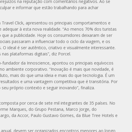
prejuízos na reputação com comentários negativos. Ao se
culpar e informar que estão trabalhando para achar
a Travel Click, apresentou os principais comportamentos e
se adequar à esta nova realidade. “Ao menos 70% dos turistas
o que a publicidade. Hoje os consumidores deixaram de ser
ociais passaram a influenciar todo o ciclo da viagem, e os
O ideal é ser autêntico, criativo e visualmente interessante.
nas plataformas digitais”, diz Porcel.
-fundador da Innoscience, apontou os principais equívocos
no ambiente corporativo. “Inovação é mais que novidade, é
uto, mais do que uma ideia e mais do que tecnologia. É um
esultados e uma vantagem competitiva que é transitória. Por
seu próprio contexto e seguir inovando”, finaliza.
omposta por cerca de sete mil integrantes de 35 países. No
herme Marques, do Grupo Pestana, Marco Jorge, do
amargo, da Accor, Paulo Gustavo Gomes, da Blue Tree Hotels e
e anual, devem ser organizados encontros menores ao longo