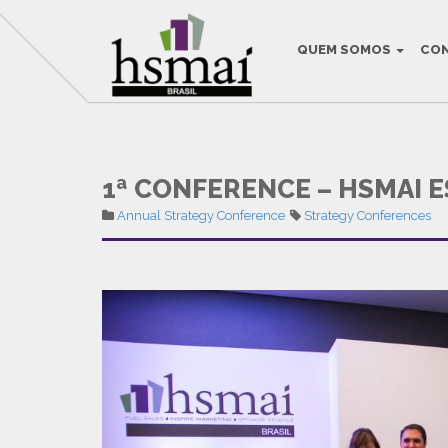
QUEM SOMOS
CO
THIS IS THE DEF
1ª CONFERENCE – HSMAI 
Annual Strategy Conference
Strategy Conferences
HSMAI Brasil na Mídia