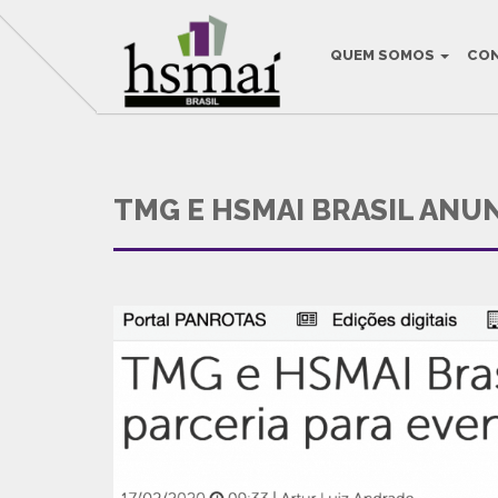
QUEM SOMOS
CO
THIS IS THE DEF
TMG E HSMAI BRASIL ANU
HSMAI Brasil na Mídia