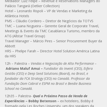
Mediador: Luiz Felipe – Revenue e Reservations Managers do
Palácio Tangará (Oetker Collection)
Hotel – Leonardo Rispoli – VP de Vendas e Marketing da
Atlântica Hotels
PMS – Cláudio Cordeiro – Diretor de Negócios da TOTVS
TMC – Luana Nogueira – Gerente Geral de Corporate Travel,
Meetings & Events da TMC Casablanca Turismo, membro da
ATG (Allstar Travel Group)
Travel Manager – Márcio Pires – Senior Procurement Buyer da
Abbott
HRS – Phelipe Farah – Director Hotel Solution América Latina
da HRS
12h – Palestra –
Vendas e Negociação de Alta Performance –
Adriano Maluf Amui
–
Fundador do Invent (CEO), Esfera
Gestão (CEO) e Deep Seed Solutions (Board), no Brasil, e
fundador da FCA Strategy (CEO) no Canadá. Professor da
Fundação Dom Cabral e ESPM no Brasil e Beedie Business
School no Canadá.
12h35 – Palestra-
Qual o Próximo Passo da Venda de
Experiências
–
Bobby Betenson
– ex hoteleiro, Bobby é
formado pela Les Roches University, um dos speakers da