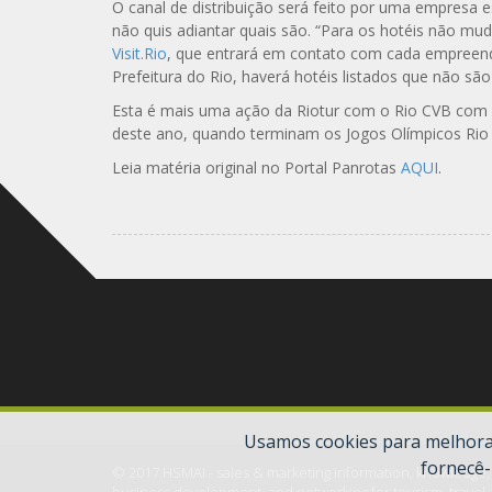
O canal de distribuição será feito por uma empresa 
não quis adiantar quais são. “Para os hotéis não mu
Visit.Rio
, que entrará em contato com cada empreend
Prefeitura do Rio, haverá hotéis listados que não s
Esta é mais uma ação da Riotur com o Rio CVB com i
deste ano, quando terminam os Jogos Olímpicos Rio
Leia matéria original no Portal Panrotas
AQUI
.
Usamos cookies para melhorar
fornecê-
© 2017 HSMAI - sales & marketing information, knowledge,