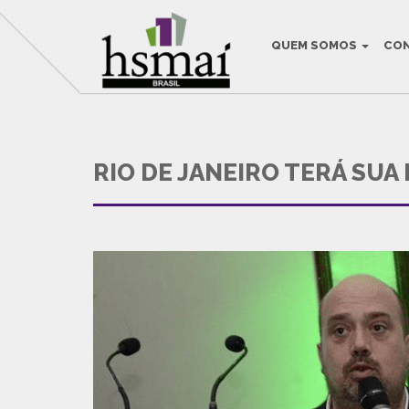
QUEM SOMOS
CO
THIS IS THE DEF
RIO DE JANEIRO TERÁ SUA
HSMAI Brasil na Mídia